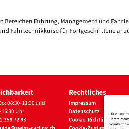
den Bereichen Führung, Management und Fahrte
und Fahrtechnikkurse für Fortgeschrittene anz
ichbarkeit
Rechtliches
Do: 08:30-11:30 und
Impressum
-16:30 Uhr
Datenschutz
Für ein opti
1 359 72 93
Cookie-Richtlinien
Geräteinform
verarbeiten w
uide@swiss-cycling.ch
Cookie-Zustimmung