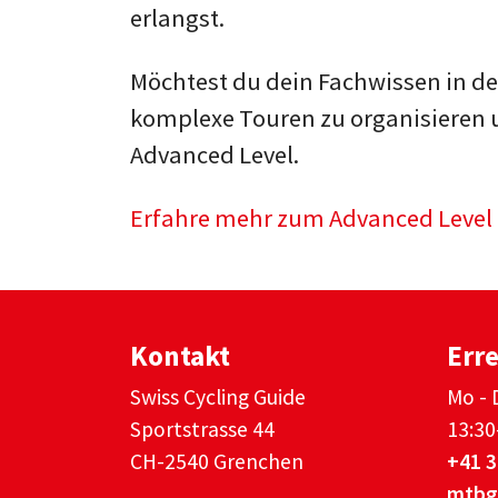
erlangst.
Möchtest du dein Fachwissen in 
komplexe Touren zu organisieren 
Advanced Level.
Erfahre mehr zum Advanced Level
Kontakt
Erre
Swiss Cycling Guide
Mo - 
Sportstrasse 44
13:30
CH-2540 Grenchen
+41 3
mtbg