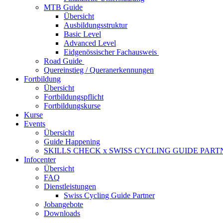
MTB Guide
Übersicht
Ausbildungsstruktur
Basic Level
Advanced Level
Eidgenössischer Fachausweis
Road Guide
Quereinstieg / Queranerkennungen
Fortbildung
Übersicht
Fortbildungspflicht
Fortbildungskurse
Kurse
Events
Übersicht
Guide Happening
SKILLS CHECK x SWISS CYCLING GUIDE PART
Infocenter
Übersicht
FAQ
Dienstleistungen
Swiss Cycling Guide Partner
Jobangebote
Downloads