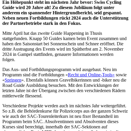
Ein Höhepunkt steht im nächsten Jahr bevor: Swiss Cycling
Guide wird 20 Jahre alt! Zu diesem Jubiläum folgt unter
anderem ein spannender Hintergrundbericht, seid gespannt.
Neben neuen Fortbildungen rückt 2024 auch die Unterstützung
der Partnerbetriebe stark in den Fokus.
Mitte April hat das zweite Guide Happening in Thusis
stattgefunden. Knapp 50 Guides kamen beim Event zusammen und
haben den Saisonstart bei Sonnenschein und Schnee eröffnet. Die
dritte Austragung des Events wird im Spätherbst am 2. November
2024 in Gampel stattfinden, genauere Informationen werden
folgen.
Das Aus- und Fortbildungsprogramm wird ausgebaut. Neu im
Programm sind die Fortbildungen «
Recht und Online-Tools»
sowie
«
Springen
». Ebenfalls können Gravelbikerinnen und -biker neu die
Road Guide Ausbildung besuchen. Mit den Entwicklungen der
letzten Jahre ist der Übergang zwischen den verschiedenen Rädern
mittlerweile fliessend.
Verschiedene Projekte werden auch im nächstes Jahr weitergeführt.
So z.B. die Behördenkurse für Polizeicorps aus der ganzen Schweiz
wie auch der SAC-Tourenleiterkurs ist neu fixer Bestandteil im
Programm beim SAC. Absolventinnen und Absolventen dieses
Kurses sind berechtigt, innerhalb der SAC-Sektionen auf