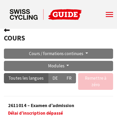
COURS
Cours / formations continues
Modules
Toutes les langues
DE
FR
Remettre à
zéro
2611014 – Examen d’admission
Délai d’inscription dépassé