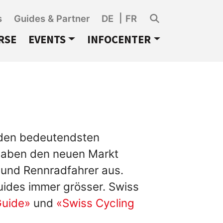
s
Guides & Partner
DE
FR
RSE
EVENTS
INFOCENTER
 den bedeutendsten
 haben den neuen Markt
 und Rennradfahrer aus.
uides immer grösser. Swiss
Guide»
und
«Swiss Cycling