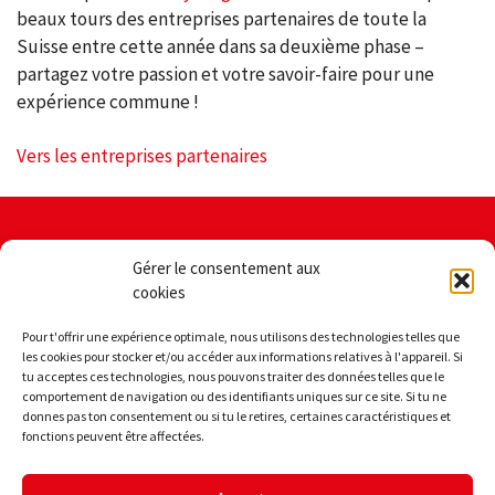
beaux tours des entreprises partenaires de toute la
Suisse entre cette année dans sa deuxième phase –
partagez votre passion et votre savoir-faire pour une
expérience commune !
Vers les entreprises partenaires
Contact
Aspects
Gérer le consentement aux
juridiques
Swiss Cycling Guide
cookies
Sportstrasse 44
Impressum
CH-2540 Grenchen
Déclaration
Pour t'offrir une expérience optimale, nous utilisons des technologies telles que
de
les cookies pour stocker et/ou accéder aux informations relatives à l'appareil. Si
tu acceptes ces technologies, nous pouvons traiter des données telles que le
Accessibilité
protection
comportement de navigation ou des identifiants uniques sur ce site. Si tu ne
des
Lu - Je: 08:30-11:30 et
donnes pas ton consentement ou si tu le retires, certaines caractéristiques et
données
fonctions peuvent être affectées.
13:30-16:30 heures
Politiques
+41 31 359 72 93
de
mtbguide@swiss-