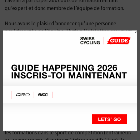
l’avenir à participer aux cours de formation en tant
qu’expert et donc membre de l’équipe de formation.
Nous avons le plaisir d’annoncer qu’une personne
expérimentée de l’équipe, Myriam Hofstetter, assumera
×
à l’avenir davantage de responsabilités en devenant
début novembre la nouvelle responsable de la formation
de Swiss Cycling Guide. Avec Selina Lerch, elles formeront
l’équipe du secrétariat chargée d’organiser la formation
et le perfectionnement des guides, ainsi que tous les
projets qui s’y rapportent, et d’entretenir les
partenariats. Elles seront soutenues activement par la
commission technique.
Tabea Ulmer sera désormais responsable de l’ensemble
des formations chez Swiss Cycling. Outre la formation de
guide, cela comprend également Jeunesse + Sport (J+S),
les formations dans le sport de compétition (entraîneur/-