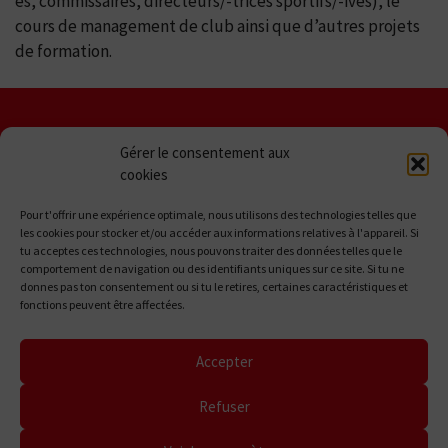
es, commissaires, directeurs/-trices sportifs/-ives), le
cours de management de club ainsi que d’autres projets
de formation.
Contact
Aspects
Gérer le consentement aux
juridiques
Swiss Cycling Guide
cookies
Sportstrasse 44
Impressum
CH-2540 Grenchen
Déclaration
Pour t'offrir une expérience optimale, nous utilisons des technologies telles que
de
les cookies pour stocker et/ou accéder aux informations relatives à l'appareil. Si
tu acceptes ces technologies, nous pouvons traiter des données telles que le
Accessibilité
protection
comportement de navigation ou des identifiants uniques sur ce site. Si tu ne
des
Lu - Je: 08:30-11:30 et
donnes pas ton consentement ou si tu le retires, certaines caractéristiques et
données
fonctions peuvent être affectées.
13:30-16:30 heures
Politiques
+41 31 359 72 93
de
mtbguide@swiss-
Accepter
cookies
cycling.ch
Gérer le
Refuser
consentement
© 2026 Swiss Cycling
aux
Guide. All Rights