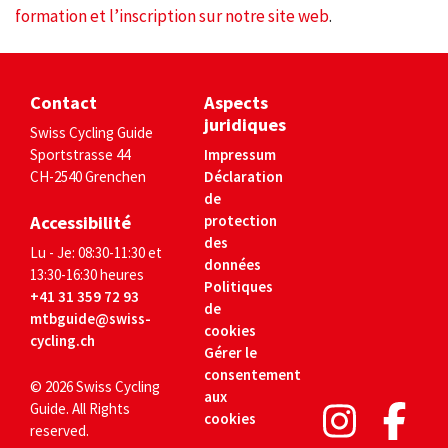
formation et l’inscription sur notre site web
.
Contact
Aspects
juridiques
Swiss Cycling Guide
Sportstrasse 44
Impressum
CH-2540 Grenchen
Déclaration
de
Accessibilité
protection
des
Lu - Je: 08:30-11:30 et
données
13:30-16:30 heures
Politiques
+41 31 359 72 93
de
mtbguide@swiss-
cookies
cycling.ch
Gérer le
consentement
© 2026 Swiss Cycling
aux
Guide. All Rights
cookies
reserved.