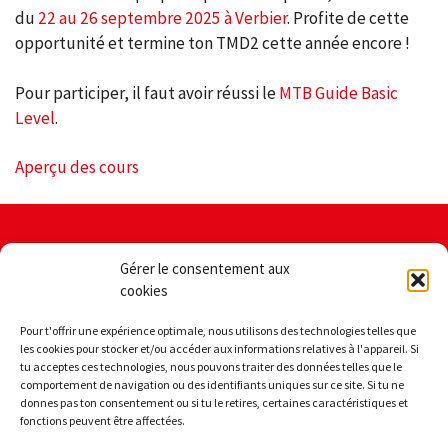
du
22 au 26 septembre 2025 à Verbier
. Profite de cette
opportunité et termine ton TMD2 cette année encore !
Pour participer, il faut avoir réussi le
MTB Guide Basic
Level
.
Aperçu des cours
Contact
Aspects
Gérer le consentement aux
juridiques
Swiss Cycling Guide
cookies
Sportstrasse 44
Impressum
CH-2540 Grenchen
Déclaration
Pour t'offrir une expérience optimale, nous utilisons des technologies telles que
de
les cookies pour stocker et/ou accéder aux informations relatives à l'appareil. Si
tu acceptes ces technologies, nous pouvons traiter des données telles que le
Accessibilité
protection
comportement de navigation ou des identifiants uniques sur ce site. Si tu ne
des
Lu - Je: 08:30-11:30 et
donnes pas ton consentement ou si tu le retires, certaines caractéristiques et
données
fonctions peuvent être affectées.
13:30-16:30 heures
Politiques
+41 31 359 72 93