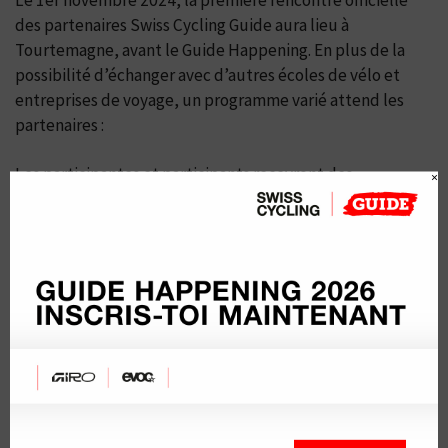
Le 1er novembre 2024, la première rencontre officielle
des partenaires Swiss Cycling Guide aura lieu à
Tourtemagne, avant le Guide Happening. En plus de la
possibilité d’échanger avec d’autres écoles de vélo et
entreprises de voyage, un programme varié attend les
partenaires :
Les participantes et participants recevront des
×
informations actuelles sur le nouveau modèle Swiss
Cycling Guide Partner, et assisteront à des présentations
passionnantes : Mathias Buchwalder présentera les
derniers aperçus sur les activités politiques de Swiss
Cycling, qui peuvent également être suivies sur
la carte
VTT interactive
. De plus, Steve Morabito, président de
Valais 2025, partagera des informations exclusives sur les
préparatifs et les points forts des
Championnats du
monde 2025 en Valais
.