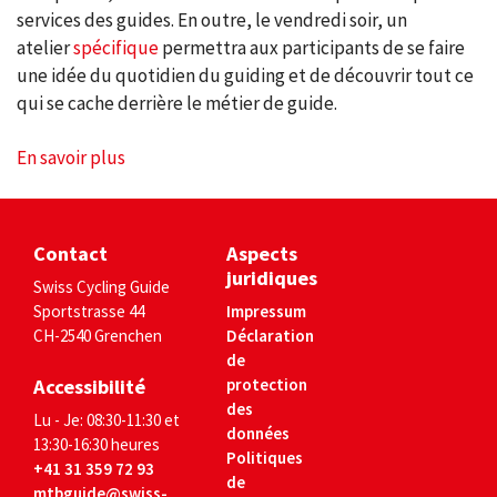
services des guides. En outre, le vendredi soir, un
atelier
spécifique
permettra aux participants de se faire
une idée du quotidien du guiding et de découvrir tout ce
qui se cache derrière le métier de guide.
En savoir plus
Contact
Aspects
juridiques
Swiss Cycling Guide
Sportstrasse 44
Impressum
CH-2540 Grenchen
Déclaration
de
Accessibilité
protection
des
Lu - Je: 08:30-11:30 et
données
13:30-16:30 heures
Politiques
+41 31 359 72 93
de
mtbguide@swiss-