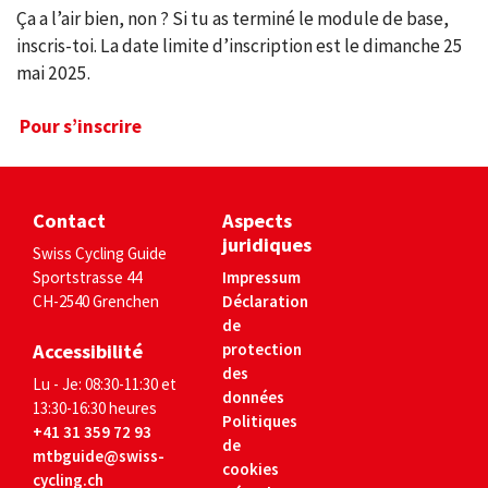
Ça a l’air bien, non ? Si tu as terminé le module de base,
inscris-toi. La date limite d’inscription est le dimanche 25
mai 2025.
Pour s’inscrire
Contact
Aspects
juridiques
Swiss Cycling Guide
Sportstrasse 44
Impressum
CH-2540 Grenchen
Déclaration
de
Accessibilité
protection
des
Lu - Je: 08:30-11:30 et
données
13:30-16:30 heures
Politiques
+41 31 359 72 93
de
mtbguide@swiss-
cookies
cycling.ch